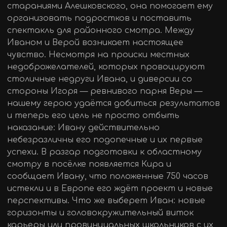
стараниями Алешковского, она помогает ему
организовать подростков и поставить
спектакль для районного смотра. Между
Иваном и Верой возникает настоящее
чувство. Несмотря на происки местных
недоброжелателей, которых провоцируют
столичные недруги Ивана, и диверсии со
стороны Игоря — ревнивого парня Веры —
нашему герою удаётся добиться результатов
и теперь его цель не просто отбыть
наказание: Ивану действительно
небезразличны его подопечные и их первые
успехи. В разгар подготовки к областному
смотру в посёлке появляется Кира и
сообщает Ивану, что положенные 750 часов
истекли и в Европе его ждёт проект и новые
перспективы. Что же выберет Иван: новые
горизонты и головокружительный виток
карьеры или провинциальных школьников с их