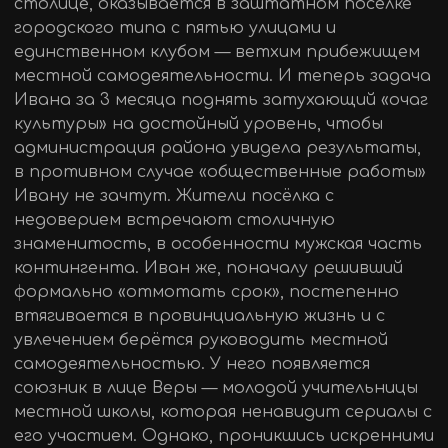
столице, оказывается в заштатном посёлке
городского типа с пятью улицами и
единственном клубом — ветхим прибежищем
местной самодеятельности. И теперь задача
Ивана за 3 месяца поднять затухающий «очаг
культуры» на достойный уровень, чтобы
администрация района увидела результаты,
в противном случае «общественные работы»
Ивану не зачтут. Жители посёлка с
недоверием встречают столичную
знаменитость, в особенности мужская часть
контингента. Иван же, поначалу решивший
формально «отмотать срок», постепенно
втягивается в провинциальную жизнь и с
увлечением берётся руководить местной
самодеятельностью. У него появляется
союзник в лице Веры — молодой учительницы
местной школы, которая ненавидит сериалы с
его участием. Однако, проникшись искренними